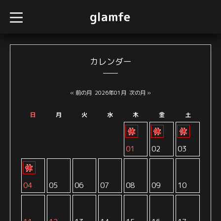
glamfe
t
o
g
g
l
e
n
カレンダー
a
v
i
g
« 前の月
2026年01月
次の月 »
a
t
i
日
月
火
水
木
金
土
o
n
01
02
03
04
05
06
07
08
09
10