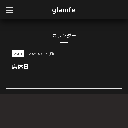
glamfe
t
o
g
g
l
e
n
カレンダー
a
v
i
g
2024-05-13 (月)
店休日
a
t
i
店休日
o
n