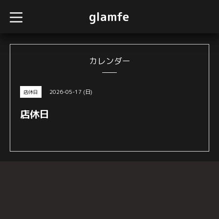
glamfe
t
o
g
g
l
e
n
カレンダー
a
v
i
g
2026-05-17 (日)
店休日
a
t
i
店休日
o
n