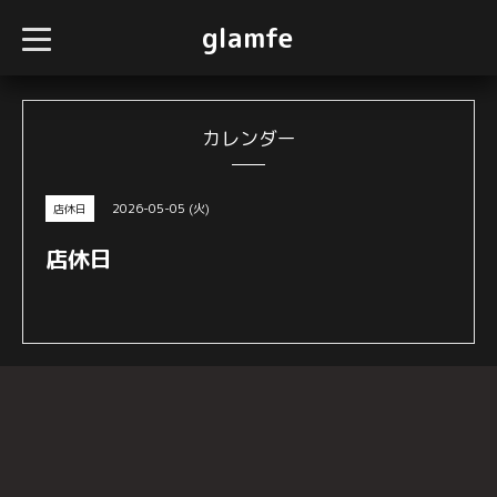
glamfe
t
o
g
g
l
e
n
カレンダー
a
v
i
g
2026-05-05 (火)
店休日
a
t
i
店休日
o
n