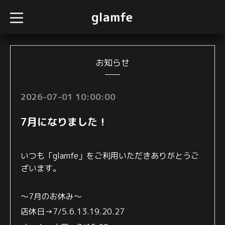
glamfe
t
o
g
g
l
e
n
お知らせ
a
v
i
g
2026-07-01 10:00:00
a
t
i
7月になりました！
o
n
いつも「glamfe」をご利用いただき
ありがとうご
ざいます。
〜7月のお休み〜
店休日→
7/5.6.13.19.20.27